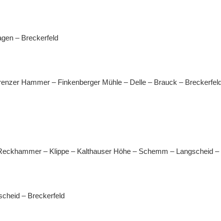
agen – Breckerfeld
Krenzer Hammer – Finkenberger Mühle – Delle – Brauck – Breckerfel
 Reckhammer – Klippe – Kalthauser Höhe – Schemm – Langscheid – 
cheid – Breckerfeld