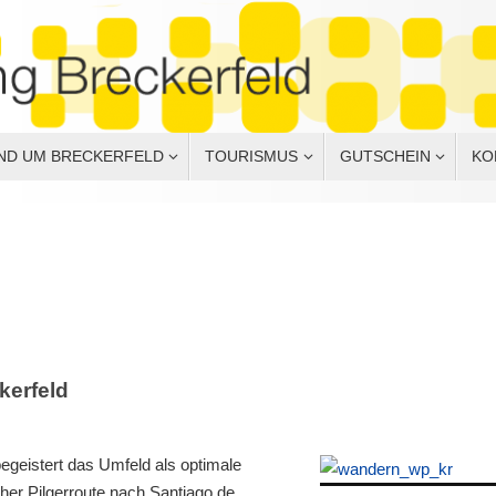
ND UM BRECKERFELD
TOURISMUS
GUTSCHEIN
KO
kerfeld
geistert das Umfeld als optimale
her Pilgerroute nach Santiago de