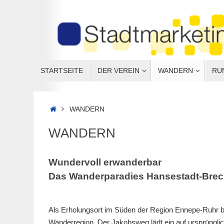
STARTSEITE
DER VEREIN
WANDERN
RU
WANDERN
WANDERN
Wundervoll erwanderbar
Das Wanderparadies Hansestadt-Brec
Als Erholungsort im Süden der Region Ennepe-Ruhr be
Wanderregion. Der Jakobsweg lädt ein auf ursprünglic