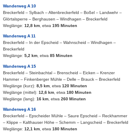
Wanderweg A 10
Breckerfeld – Sylbach – Altenbreckerfeld – Boßel – Landwehr –
Glörtalsperre – Berghausen – Windhagen – Breckerfeld
Weglänge:
12,8 km
, etwa
195 Minuten
Wanderweg A 11
Breckerfeld – In der Epscheid – Wahnscheid – Windhagen –
Breckerfeld
Weglänge:
5,2 km
, etwa
85 Minuten
Wanderweg A 15
Breckerfeld – Steinbachtal – Brenscheid – Eicken – Krenzer
Hammer – Finkenberger Mühle – Delle – Brauck – Breckerfeld
Weglänge (kurz):
8,5 km
, etwa
120 Minuten
Weglänge (mittel):
12,6 km
, etwa
180 Minuten
Weglänge (lang):
16 km
, etwa
260 Minuten
Wanderweg A 16
Breckerfeld – Epscheider Mühle – Saure Epscheid – Reckhammer
– Klippe – Kalthauser Höhe – Schemm – Langscheid – Breckerfeld
Weglänge:
12,1 km
, etwa
180 Minuten