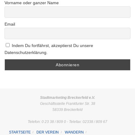
Vorname oder ganzer Name
Email
Indem Du fortfährst, akzeptierst Du unsere
Datenschutzerklärung.
Stadtmarketing Breckerfeld e.V.
Geschäftsstelle Frankfurter Str. 38
58339 Breckerfeld
Telefon: 0 23 38 / 809 0 - Telefax: 02338 / 809 67
STARTSEITE
DER VEREIN
WANDERN